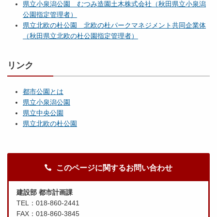
県立小泉潟公園 むつみ造園土木株式会社（秋田県立小泉潟
公園指定管理者）
県立北欧の杜公園 北欧の杜パークマネジメント共同企業体
（秋田県立北欧の杜公園指定管理者）
リンク
都市公園とは
県立小泉潟公園
県立中央公園
県立北欧の杜公園
このページに関するお問い合わせ
建設部 都市計画課
TEL：018-860-2441
FAX：018-860-3845