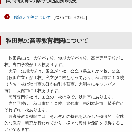
高等教育の修学支援新制度
確認大学等について
[
2025年08月29日
]
秋田県の高等教育機関について
秋田県には、大学が７校、短期大学が４校、高等専門学校が１
校、専門学校が１３校あります。
大学・短期大学は、国立が１校、公立（県立）が２校、公立
（秋田市立）が１校、私立が７校となっており、秋田市に１０校
（うち１校は秋田市のほか由利本荘市、大潟村にキャンパス
有）、大館市に１校あります。
高等専門学校は、国立の１校のみで、秋田市にあります。
専門学校は、秋田市に１０校、能代市、由利本荘市、横手市に
それぞれ１校あります。
各高等教育機関では、それぞれの特色を活かした特徴的、実践
的な教育・研究が行われており、様々な資格や免許を取得するこ
とができます。