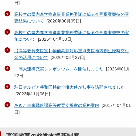
日
]
高校生の県内進学推進事業業務委託に係る企画提案競技の審
査結果について
[
2026年06月05日
]
高校生の県内進学推進事業業務委託に係る企画提案競技の実
施について
[
2026年04月30日
]
【高等教育支援室】物価高騰対応重点支援地方創生臨時交付
金の活用について
[
2026年03月27日
]
「高大連携充実シンポジウム」を開催しました
[
2026年01月
22日
]
駐日セルビア共和国特命全権大使が知事を訪問されました
[
2023年11月06日
]
あきた未来戦略課高等教育支援室の業務案内
[
2017年04月01
日
]