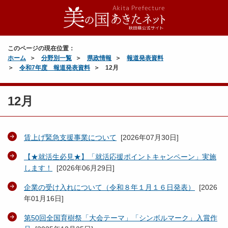
このページの現在位置：
ホーム
分野別一覧
県政情報
報道発表資料
令和7年度 報道発表資料
12月
12月
賃上げ緊急支援事業について
[
2026年07月30日
]
【★就活生必見★】「就活応援ポイントキャンペーン」実施
します！
[
2026年06月29日
]
企業の受け入れについて（令和８年１月１６日発表）
[
2026
年01月16日
]
第50回全国育樹祭「大会テーマ」「シンボルマーク」入賞作