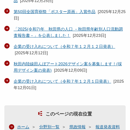
品
[
2025年12月25日
]
第50回全国育樹祭「ポスター原画」入賞作品
[
2025年12月25
日
]
「2025(令和7)年 秋田県の人口 －秋田県年齢別人口流動調
査報告書－」を公表しました！
[
2025年12月23日
]
企業の受け入れについて（令和７年１２月１２日発表）
[
2025年12月12日
]
秋田内陸線田んぼアート2026デザイン案を募集します！(採
用デザイン案の発表)
[
2025年12月09日
]
企業の受け入れについて（令和７年１２月１日発表）
[
2025
年12月01日
]
このページの現在位置
ホーム
分野別一覧
県政情報
報道発表資料