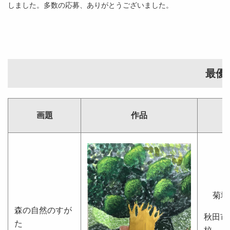
しました。多数の応募、ありがとうございました。
最優
画題
作品
菊
森の自然のすが
秋田市
た