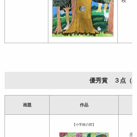
校 ５
優秀賞 ３点（
画題
作品
【小学校の部】
庄