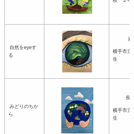
校 ２年
森
自然をeyeす
横手市立
る
生
長
みどりのちか
横手市立
ら
生