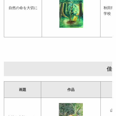
自然の命を大切に
秋田県
学校 
佳
画題
作品
山