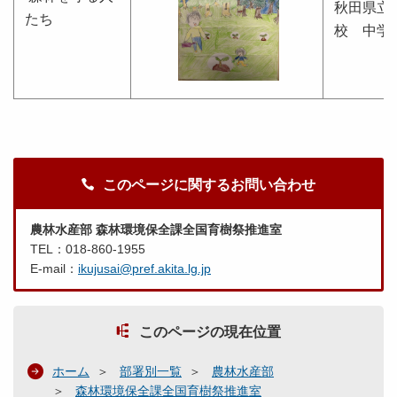
秋田県立
たち
校 中学
このページに関するお問い合わせ
農林水産部 森林環境保全課全国育樹祭推進室
TEL：018-860-1955
E-mail：
ikujusai@pref.akita.lg.jp
このページの現在位置
ホーム
部署別一覧
農林水産部
森林環境保全課全国育樹祭推進室