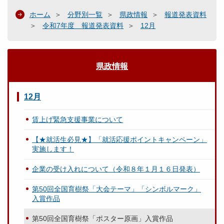
ホーム
分野別一覧
県政情報
報道発表資料
令和7年度 報道発表資料
12月
県政情報
12月
賃上げ緊急支援事業について
【★就活生必見★】「就活応援ポイントキャンペーン」
実施します！
企業の受け入れについて（令和８年１月１６日発表）
第50回全国育樹祭「大会テーマ」「シンボルマーク」
入賞作品
第50回全国育樹祭「ポスター原画」入賞作品