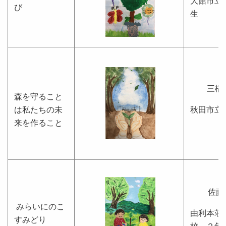
大館市立
び
生
三橋
森を守ること
は私たちの未
秋田市立
来を作ること
佐藤
みらいにのこ
由利本荘
すみどり