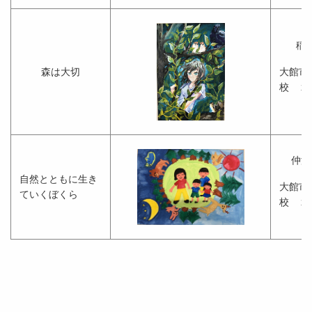
稲
森は大切
大館市
校 ２
仲澤
自然とともに生き
大館市
ていくぼくら
校 ２