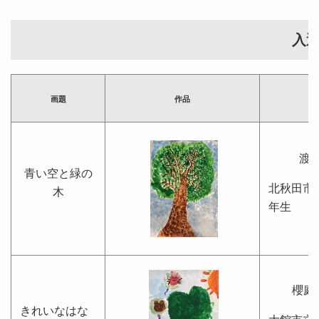
入
画題
作品
渡
青い空と緑の
北秋田市
木
年生
櫻庭
きれいなはな