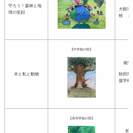
守ろう！森林と地
大館市
球の笑顔
校 ３
【中学校の部】
能登
木と私と動物
秋田県
援学校
【高等学校の部】
虻