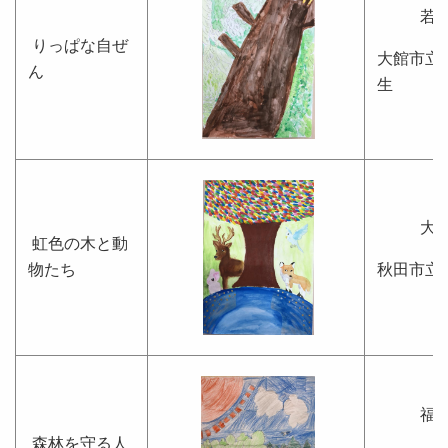
若
りっぱな自ぜ
大館市立
ん
生
大
虹色の木と動
物たち
秋田市立
福
森林を守る人