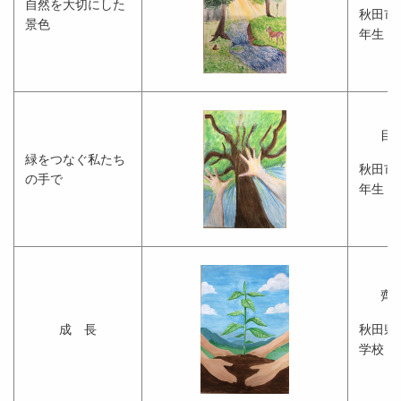
自然を大切にした
秋田市
景色
年生
目
緑をつなぐ私たち
秋田市
の手で
年生
齊
成 長
秋田県
学校 