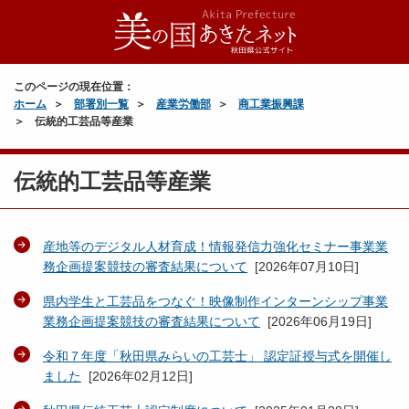
このページの現在位置：
ホーム
部署別一覧
産業労働部
商工業振興課
伝統的工芸品等産業
伝統的工芸品等産業
産地等のデジタル人材育成！情報発信力強化セミナー事業業
務企画提案競技の審査結果について
[
2026年07月10日
]
県内学生と工芸品をつなぐ！映像制作インターンシップ事業
業務企画提案競技の審査結果について
[
2026年06月19日
]
令和７年度「秋田県みらいの工芸士」 認定証授与式を開催し
ました
[
2026年02月12日
]