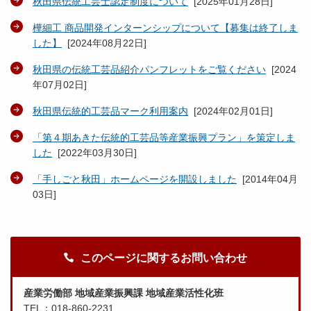
秋田県伝統工芸士認定制度について
[
2025年01月28日
]
樺細工 商品開発インターンシップについて【募集は終了しま
した】
[
2024年08月22日
]
秋田県の伝統工芸品紹介パンフレットをご覧ください
[
2024
年07月02日
]
秋田県伝統的工芸品マーク利用案内
[
2024年02月01日
]
「第４期あきた伝統的工芸品等産業振興プラン」を策定しま
した
[
2022年03月30日
]
「手しごと秋田」ホームページを開設しました
[
2014年04月
03日
]
このページに関するお問い合わせ
産業労働部 地域産業振興課 地域産業活性化班
TEL：018-860-2231