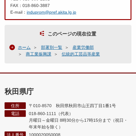
FAX：018-860-3887
E-mail：
induprom@pref.akita.lg.jp
このページの現在位置
ホーム
部署別一覧
産業労働部
商工業振興課
伝統的工芸品等産業
秋田県庁
住所
〒010-8570 秋田県秋田市山王四丁目1番1号
電話
018-860-1111（代表）
月曜日～金曜日 8時30分から17時15分まで
（祝日・
年末年始を除く）
法人番号
1000020050008