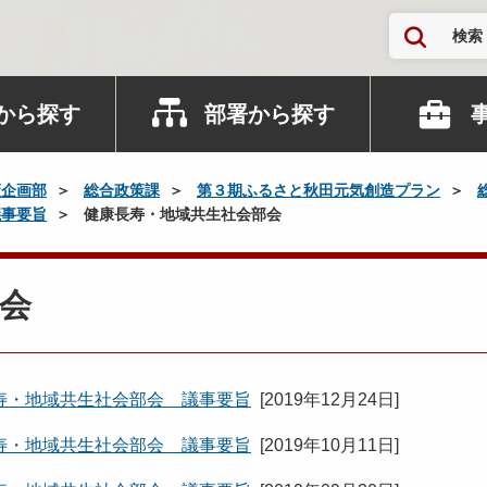
検索
から探す
部署から探す
策企画部
総合政策課
第３期ふるさと秋田元気創造プラン
議事要旨
健康長寿・地域共生社会部会
会
寿・地域共生社会部会 議事要旨
[
2019年12月24日
]
寿・地域共生社会部会 議事要旨
[
2019年10月11日
]