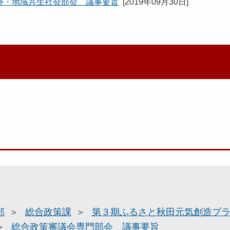
寿・地域共生社会部会 議事要旨
[
2019年09月30日
]
部
総合政策課
第３期ふるさと秋田元気創造プ
総合政策審議会専門部会 議事要旨