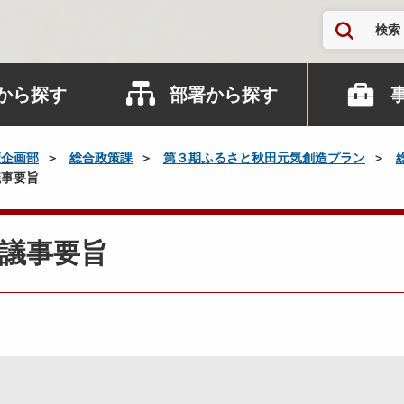
検索
から探す
部署から探す
策企画部
総合政策課
第３期ふるさと秋田元気創造プラン
議事要旨
議事要旨