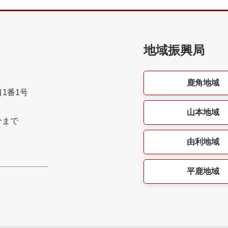
地域振興局
鹿角地域
目1番1号
山本地域
分まで
由利地域
平鹿地域