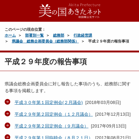
このページの現在位置：
ホーム
部署別一覧
総務部
行政経営課
県議会 総務企画委員会（総務部関係）
平成２９年度の報告事項
平成２９年度の報告事項
県議会総務企画委員会に対し報告した事項のうち、総務部に関す
る事項を掲載します。
平成３０年第１回定例会(２月議会)
[
2018年03月08日
]
平成２９年第２回定例会（１２月議会）
[
2017年12月13日
]
平成２９年第２回定例会（９月議会）
[
2017年09月13日
]
平成２９年第１回臨時会（８月２１日）
[
2017年08月21日
]