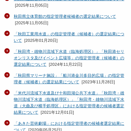
[
2025年11月05日
]
秋田県立体育館の指定管理者候補者の選定結果について
[
2025年11月05日
]
「秋田工業用水道」の指定管理者（候補者）の選定結果につ
いて
[
2025年01月20日
]
「秋田湾・雄物川流域下水道（臨海処理区）」「秋田港セリ
オンリスタ及びイベント広場等」の指定管理者（候補者）の
選定結果について
[
2024年11月22日
]
「秋田県マリーナ施設」「船川港金川多目的広場」の指定管
理者（候補者）の選定結果について
[
2023年11月28日
]
「米代川流域下水道及び十和田湖公共下水道」「秋田湾・雄
物川流域下水道（臨海処理区）」「秋田湾・雄物川流域下水
道（大曲及び横手処理区」における指定管理者の候補者選定
結果について
[
2021年12月01日
]
「あきた芸術劇場」における指定管理者の候補者選定結果に
ついて
[
2020年05月25日
]