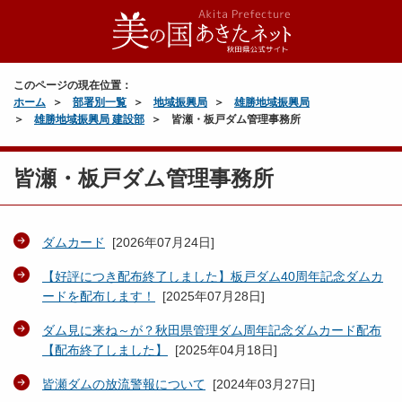
このページの現在位置：
ホーム
部署別一覧
地域振興局
雄勝地域振興局
雄勝地域振興局 建設部
皆瀬・板戸ダム管理事務所
皆瀬・板戸ダム管理事務所
ダムカード
[
2026年07月24日
]
【好評につき配布終了しました】板戸ダム40周年記念ダムカ
ードを配布します！
[
2025年07月28日
]
ダム見に来ね～が？秋田県管理ダム周年記念ダムカード配布
【配布終了しました】
[
2025年04月18日
]
皆瀬ダムの放流警報について
[
2024年03月27日
]