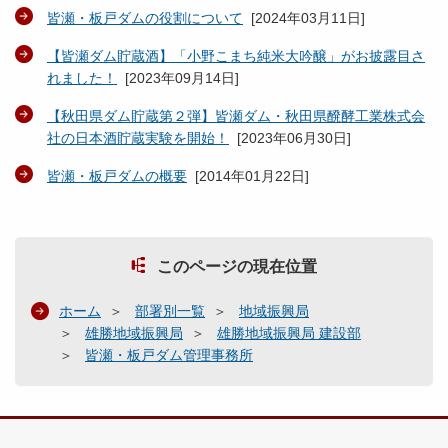
皆瀬・板戸ダムの役割について
[
2024年03月11日
]
【皆瀬ダム貯蔵酒】「小野こまち純米大吟醸」がお披露目さ
れました！
[
2023年09月14日
]
【秋田県ダム貯蔵第２弾】皆瀬ダム・秋田県醗酵工業株式会
社の日本酒貯蔵実験を開始！
[
2023年06月30日
]
皆瀬・板戸ダムの概要
[
2014年01月22日
]
このページの現在位置
ホーム
部署別一覧
地域振興局
雄勝地域振興局
雄勝地域振興局 建設部
皆瀬・板戸ダム管理事務所