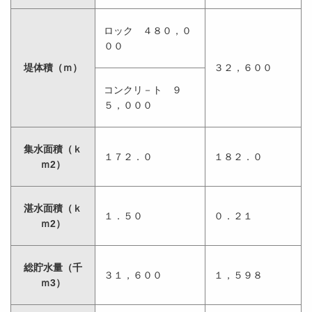
ロック ４８０，０
００
堤体積（ｍ）
３２，６００
コンクリ－ト ９
５，０００
集水面積（ｋ
１７２．０
１８２．０
ｍ2）
湛水面積（ｋ
１．５０
０．２１
ｍ2）
総貯水量（千
３１，６００
１，５９８
ｍ3）