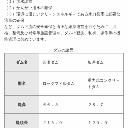
（１）洪水調節
（２）かんがい用水の確保
（３）環境に優しいクリ－ンエネルギ－である水力発電に必要な
流量の確保
など、ダム下流の安全確保と適正な維持運営を行うために、点
検、整備及び補修等施設管理や、ダムの観測、制御、操作等の機
能管理に努めています。
ダムの諸元
ダム名
皆瀬ダム
板戸ダム
重力式コンクリ－
型名
ロックフィルダム
トダム
堤高
６６．５
２８．７
堤頂長
２１５．０
１２０．０