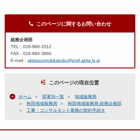
このページに関するお問い合わせ
総務企画部
TEL：018-860-3312
FAX：018-860-3860
E-mail：
akitasoumukikakubu@pref.akita.lg.jp
このページの現在位置
ホーム
部署別一覧
地域振興局
秋田地域振興局
秋田地域振興局 総務企画部
工事・コンサルタント業務の契約手続き