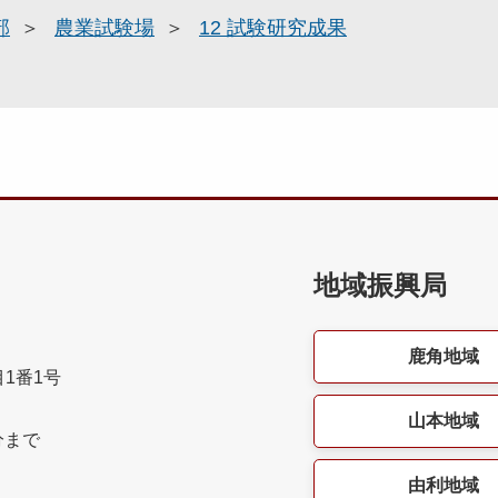
部
農業試験場
12 試験研究成果
地域振興局
鹿角地域
目1番1号
山本地域
分まで
由利地域