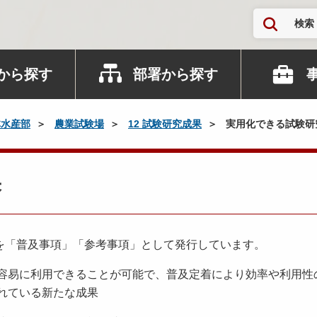
検索
から探す
部署から探す
林水産部
農業試験場
12 試験研究成果
実用化できる試験研
果
を「普及事項」「参考事項」として発行しています。
容易に利用できることが可能で、普及定着により効率や利用性
れている新たな成果