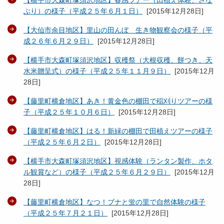
ぶり）の様子（平成２５年６月１日）
[
2015年12月28日
]
【大仙市余目地区】里山の田んぼ 生き物観察会の様子（平
成２６年６月２９日）
[
2015年12月28日
]
【横手市大森町塚須沢地区】収穫祭（大根収穫、餅つき、天
水米贈呈式）の様子（平成２５年１１月９日）
[
2015年12月
28日
]
【藤里町横倉地区】あき！黄金色の棚田で稲刈りツアーの様
子（平成２５年１０月６日）
[
2015年12月28日
]
【藤里町横倉地区】はる！新緑の棚田で田植えツアーの様子
（平成２５年６月２日）
[
2015年12月28日
]
【横手市大森町塚須沢地区】視感体験（ランタン製作、ホタ
ル観賞など）の様子（平成２５年６月２９日）
[
2015年12月
28日
]
【藤里町横倉地区】なつ！ブナと蛍の里で自然体験の様子
（平成２５年７月２１日）
[
2015年12月28日
]