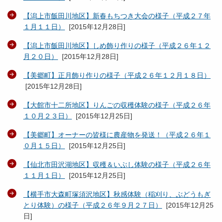
【潟上市飯田川地区】新春もちつき大会の様子（平成２７年
１月１１日）
[
2015年12月28日
]
【潟上市飯田川地区】しめ飾り作りの様子（平成２６年１２
月２０日）
[
2015年12月28日
]
【美郷町】正月飾り作りの様子（平成２６年１２月１８日）
[
2015年12月28日
]
【大館市十二所地区】りんごの収穫体験の様子（平成２６年
１０月２３日）
[
2015年12月25日
]
【美郷町】オーナーの皆様に農産物を発送！（平成２６年１
０月１５日）
[
2015年12月25日
]
【仙北市田沢湖地区】収穫＆いぶし体験の様子（平成２６年
１１月１日）
[
2015年12月25日
]
【横手市大森町塚須沢地区】秋感体験（稲刈り、ぶどうもぎ
とり体験）の様子（平成２６年９月２７日）
[
2015年12月25
日
]