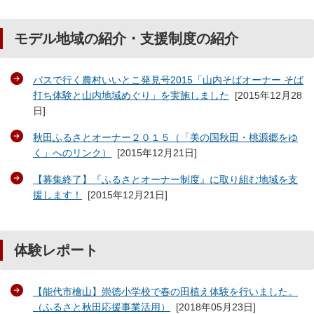
モデル地域の紹介・支援制度の紹介
バスで行く農村いいとこ発見号2015「山内そばオーナー そば
打ち体験と山内地域めぐり」を実施しました
[
2015年12月28
日
]
秋田ふるさとオーナー２０１５（「美の国秋田・桃源郷をゆ
く」へのリンク）
[
2015年12月21日
]
【募集終了】『ふるさとオーナー制度』に取り組む地域を支
援します！
[
2015年12月21日
]
体験レポート
【能代市檜山】崇徳小学校で春の田植え体験を行いました。
（ふるさと秋田応援事業活用）
[
2018年05月23日
]