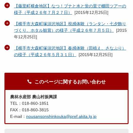
【藤里町横倉地区】なつ！ブナと水と蛍の里で棚田ツアーの
様子（平成２６年７月２７日）
[
2015年12月25日
]
【横手市大森町塚須沢地区】視感体験（ランタン・七夕飾り
づくり、ホタル観賞）の様子（平成２６年７月５日）
[
2015
年12月25日
]
【横手市大森町塚須沢地区】春感体験（田植え、さなぶり）
の様子（平成２６年５月３１日）
[
2015年12月25日
]
このページに関するお問い合わせ
農林水産部 農山村振興課
TEL：018-860-1851
FAX：018-860-3815
E-mail：
nousansonshinkouka@pref.akita.lg.jp