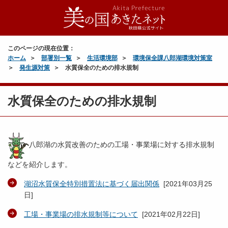
このページの現在位置：
ホーム
部署別一覧
生活環境部
環境保全課八郎湖環境対策室
発生源対策
水質保全のための排水規制
水質保全のための排水規制
八郎湖の水質改善のための工場・事業場に対する排水規制
などを紹介します。
湖沼水質保全特別措置法に基づく届出関係
[
2021年03月25
日
]
工場・事業場の排水規制等について
[
2021年02月22日
]