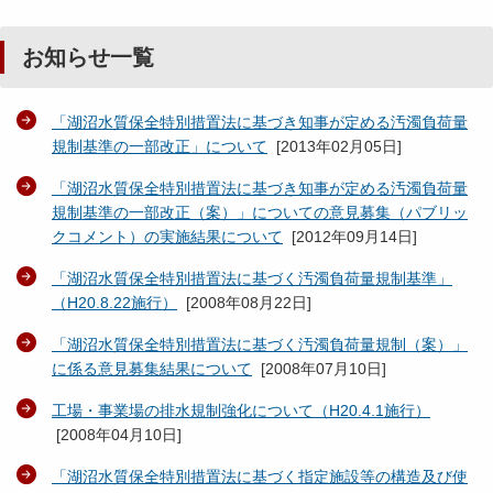
お知らせ一覧
「湖沼水質保全特別措置法に基づき知事が定める汚濁負荷量
規制基準の一部改正」について
[
2013年02月05日
]
「湖沼水質保全特別措置法に基づき知事が定める汚濁負荷量
規制基準の一部改正（案）」についての意見募集（パブリッ
クコメント）の実施結果について
[
2012年09月14日
]
「湖沼水質保全特別措置法に基づく汚濁負荷量規制基準」
（H20.8.22施行）
[
2008年08月22日
]
「湖沼水質保全特別措置法に基づく汚濁負荷量規制（案）」
に係る意見募集結果について
[
2008年07月10日
]
工場・事業場の排水規制強化について（H20.4.1施行）
[
2008年04月10日
]
「湖沼水質保全特別措置法に基づく指定施設等の構造及び使