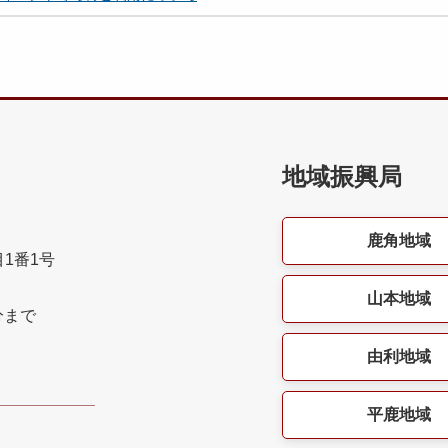
地域振興局
鹿角地域
目1番1号
山本地域
分まで
由利地域
平鹿地域