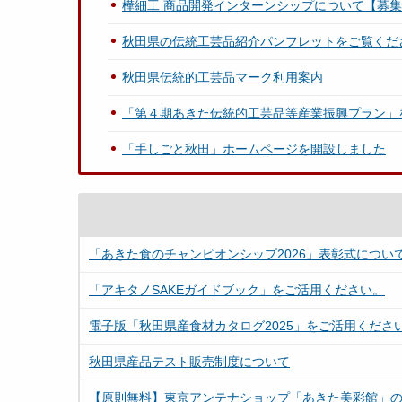
樺細工 商品開発インターンシップについて【募
秋田県の伝統工芸品紹介パンフレットをご覧くだ
秋田県伝統的工芸品マーク利用案内
「第４期あきた伝統的工芸品等産業振興プラン」
「手しごと秋田」ホームページを開設しました
「あきた食のチャンピオンシップ2026」表彰式につい
「アキタノSAKEガイドブック」をご活用ください。
電子版「秋田県産食材カタログ2025」をご活用くださ
秋田県産品テスト販売制度について
【原則無料】東京アンテナショップ「あきた美彩館」