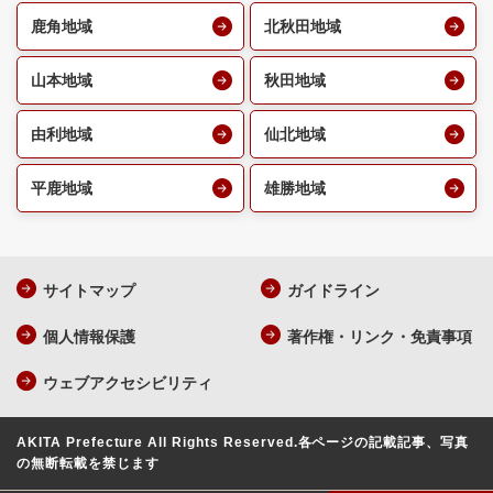
鹿角地域
北秋田地域
山本地域
秋田地域
由利地域
仙北地域
平鹿地域
雄勝地域
サイトマップ
ガイドライン
個人情報保護
著作権・リンク・免責事項
ウェブアクセシビリティ
AKITA Prefecture All Rights Reserved.
各ページの記載記事、写真
の無断転載を禁じます