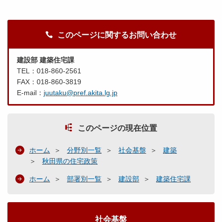
このページに関するお問い合わせ
建設部 建築住宅課
TEL：018-860-2561
FAX：018-860-3819
E-mail：
juutaku@pref.akita.lg.jp
このページの現在位置
ホーム
分野別一覧
社会基盤
建築
秋田県の住宅政策
ホーム
部署別一覧
建設部
建築住宅課
社会基盤