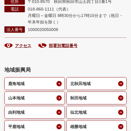
住所
〒010-8570 秋田県秋田市山王四丁目1番1号
電話
018-860-1111（代表）
月曜日～金曜日 8時30分から17時15分まで
（祝日・
年末年始を除く）
法人番号
1000020050008
アクセス
部署別電話番号
地域振興局
鹿角地域
北秋田地域
山本地域
秋田地域
由利地域
仙北地域
平鹿地域
雄勝地域