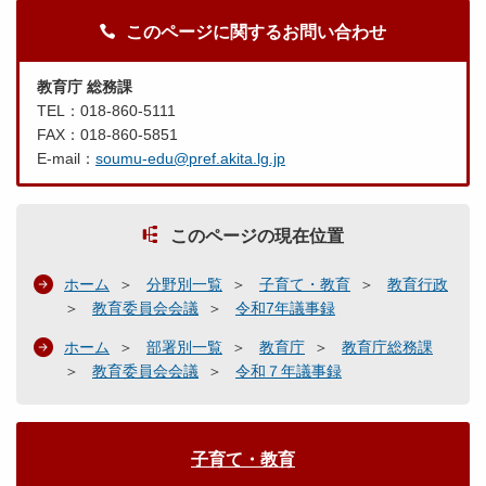
このページに関するお問い合わせ
教育庁 総務課
TEL：018-860-5111
FAX：018-860-5851
E-mail：
soumu-edu@pref.akita.lg.jp
このページの現在位置
ホーム
分野別一覧
子育て・教育
教育行政
教育委員会会議
令和7年議事録
ホーム
部署別一覧
教育庁
教育庁総務課
教育委員会会議
令和７年議事録
子育て・教育