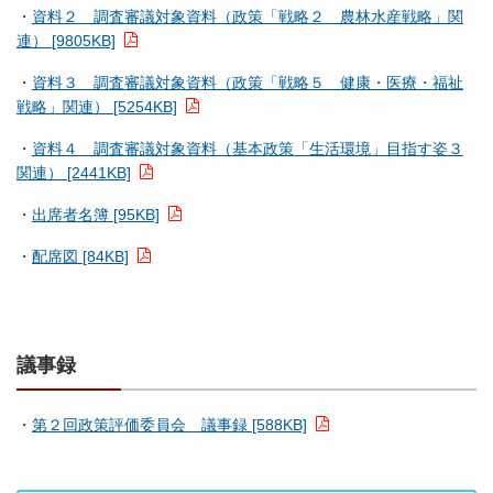
・
資料２ 調査審議対象資料（政策「戦略２ 農林水産戦略」関
連） [9805KB]
・
資料３ 調査審議対象資料（政策「戦略５ 健康・医療・福祉
戦略」関連） [5254KB]
・
資料４ 調査審議対象資料（基本政策「生活環境」目指す姿３
関連） [2441KB]
・
出席者名簿 [95KB]
・
配席図 [84KB]
議事録
・
第２回政策評価委員会 議事録 [588KB]