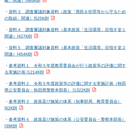
略」関連）[565KB]
・
資料３ 調査審議対象資料（政策「県民を犯罪等から守るため
の取組」関連）[525KB]
・
資料４ 調査審議対象資料（基本政策「生活環境」目指す姿１
関連）[427KB]
・
資料５ 調査審議対象資料（基本政策「生活環境」目指す姿２
関連）[454KB]
・
参考資料１ 令和５年度教育委員会が行う政策等の評価に関す
る実施計画 [1214KB]
・
参考資料２ 令和５年度政策等の評価に関する実施計画（秋田
県公安委員会・秋田県警察本部長） [1322KB]
・
参考資料３ 政策及び施策の体系（知事部局、教育委員会）
[62KB]
・
参考資料４ 政策及び施策の体系（公安委員会・警察本部長）
[39KB]