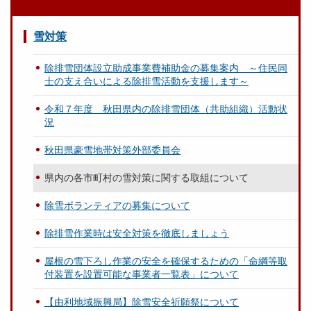
雪対策
除排雪団体設立助成事業費補助金の募集案内 ～住民同
士の支え合いによる除排雪活動を支援します～
令和７年度 秋田県内の除排雪団体（共助組織）活動状
況
秋田県豪雪地帯対策外部委員会
県内の各市町村の雪対策に関する取組について
除雪ボランティアの募集について
除排雪作業時は安全対策を徹底しましょう
屋根の雪下ろし作業の安全を確保するための「命綱等取
付装置を設置可能な事業者一覧表」について
【由利地域振興局】除雪安全祈願祭について