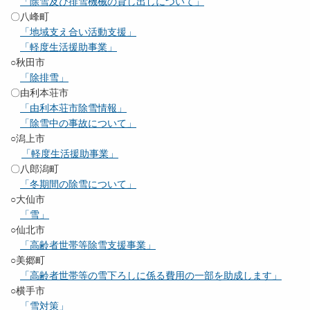
「除雪及び排雪機械の貸し出しについて」
〇八峰町
「地域支え合い活動支援」
「軽度生活援助事業」
○秋田市
「除排雪」
〇由利本荘市
「由利本荘市除雪情報」
「除雪中の事故について」
○潟上市
「軽度生活援助事業」
〇八郎潟町
「冬期間の除雪について」
○大仙市
「雪」
○仙北市
「高齢者世帯等除雪支援事業」
○美郷町
「高齢者世帯等の雪下ろしに係る費用の一部を助成します」
○横手市
「雪対策」