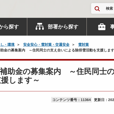
検索
から探す
部署から探す
らし・環境
安全安心・雪対策・交通安全
雪対策
助金の募集案内 ～住民同士の支え合いによる除排雪活動を支援しま
費補助金の募集案内 ～住民同士
支援します～
コンテンツ番号：11364
更新日：
20