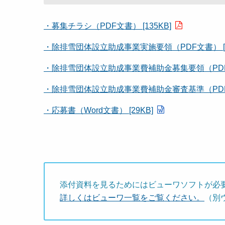
・募集チラシ（PDF文書） [135KB]
・除排雪団体設立助成事業実施要領（PDF文書） [10
・除排雪団体設立助成事業費補助金募集要領（PDF文書
・除排雪団体設立助成事業費補助金審査基準（PDF文書
・応募書（Word文書） [29KB]
添付資料を見るためにはビューワソフトが必
詳しくはビューワ一覧をご覧ください。
（別