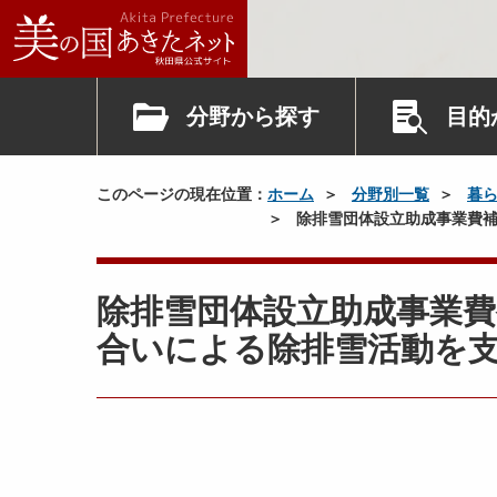
分野から探す
目的
このページの現在位置：
ホーム
分野別一覧
暮
除排雪団体設立助成事業費補
除排雪団体設立助成事業
合いによる除排雪活動を