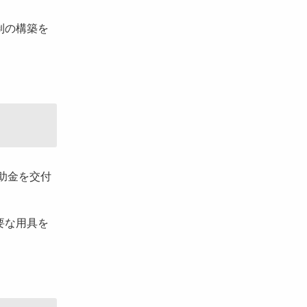
制の構築を
助金を交付
要な用具を