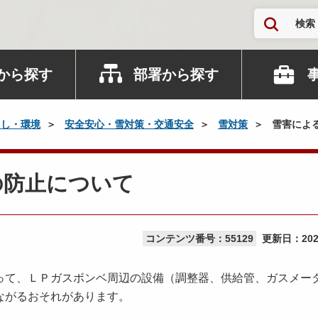
検索
から探す
部署から探す
らし・環境
安全安心・雪対策・交通安全
雪対策
雪害によ
の防止について
コンテンツ番号：55129
更新日：
20
て、ＬＰガスボンベ周辺の設備（調整器、供給管、ガスメー
ながるおそれがあります。