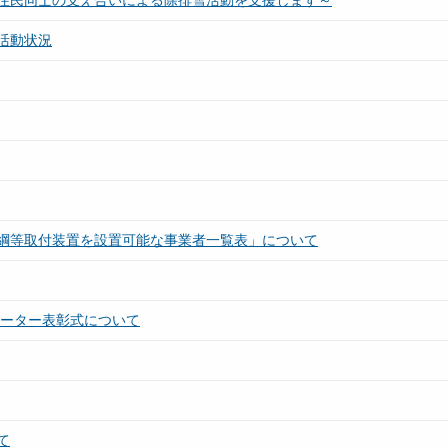
住民同士の支え合いによる除排雪活動を支援します～
活動状況
綱等取付装置を設置可能な事業者一覧表」について
レーター表彰式について
て