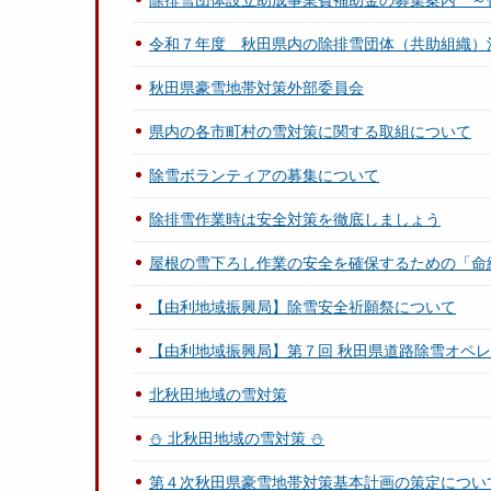
除排雪団体設立助成事業費補助金の募集案内 ～
令和７年度 秋田県内の除排雪団体（共助組織）
秋田県豪雪地帯対策外部委員会
県内の各市町村の雪対策に関する取組について
除雪ボランティアの募集について
除排雪作業時は安全対策を徹底しましょう
屋根の雪下ろし作業の安全を確保するための「命
【由利地域振興局】除雪安全祈願祭について
【由利地域振興局】第７回 秋田県道路除雪オペ
北秋田地域の雪対策
⛄ 北秋田地域の雪対策 ⛄
第４次秋田県豪雪地帯対策基本計画の策定につい