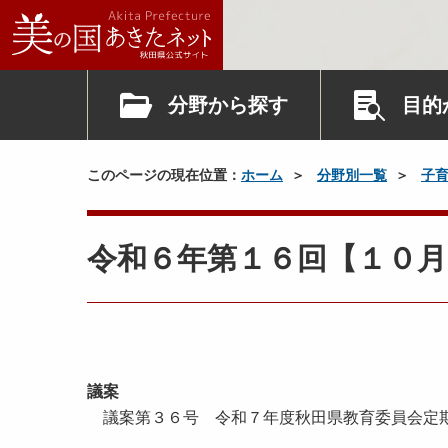
分野から探す
目的
このページの現在位置：
ホーム
分野別一覧
子
令和６年第１６回【１０月
議案
議案第３６号 令和７年度秋田県教育委員会定