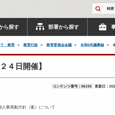
検索
から探す
部署から探す
育て・教育
教育行政
教育委員会会議
令和6年議事録
２４日開催】
コンテンツ番号：86155
更新日：
20
期人事異動方針（案）について