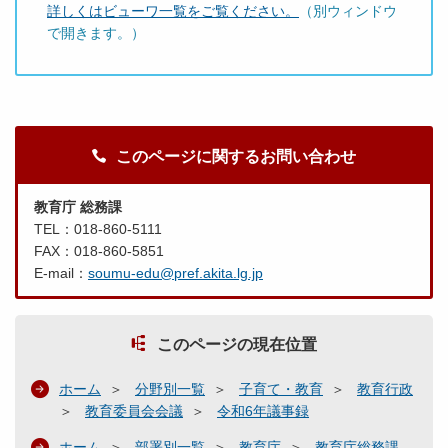
詳しくはビューワ一覧をご覧ください。
（別ウィンドウ
で開きます。）
このページに関するお問い合わせ
教育庁 総務課
TEL：018-860-5111
FAX：018-860-5851
E-mail：
soumu-edu@pref.akita.lg.jp
このページの現在位置
ホーム
分野別一覧
子育て・教育
教育行政
教育委員会会議
令和6年議事録
ホーム
部署別一覧
教育庁
教育庁総務課