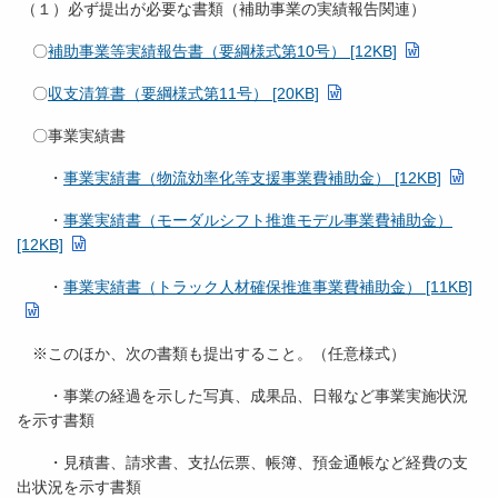
（１）必ず提出が必要な書類（補助事業の実績報告関連）
〇
補助事業等実績報告書（要綱様式第10号） [12KB]
〇
収支清算書（要綱様式第11号） [20KB]
〇事業実績書
・
事業実績書（物流効率化等支援事業費補助金） [12KB]
・
事業実績書（モーダルシフト推進モデル事業費補助金）
[12KB]
・
事業実績書（トラック人材確保推進事業費補助金） [11KB]
※このほか、次の書類も提出すること。（任意様式）
・事業の経過を示した写真、成果品、日報など事業実施状況
を示す書類
・見積書、請求書、支払伝票、帳簿、預金通帳など経費の支
出状況を示す書類