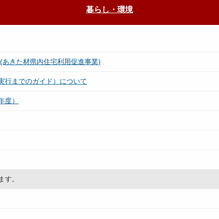
暮らし・環境
(あきた材県内住宅利用促進事業)
実行までのガイド）について
年度）
ます。