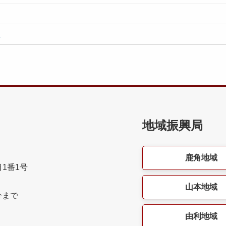
）
地域振興局
鹿角地域
目1番1号
山本地域
分まで
由利地域