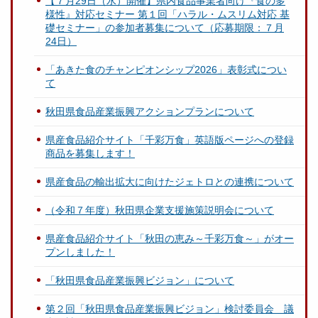
【７月29日（水）開催】県内食品事業者向け『食の多
様性』対応セミナー 第１回「ハラル・ムスリム対応 基
礎セミナー」の参加者募集について（応募期限：７月
24日）
「あきた食のチャンピオンシップ2026」表彰式につい
て
秋田県食品産業振興アクションプランについて
県産食品紹介サイト「千彩万食」英語版ページへの登録
商品を募集します！
県産食品の輸出拡大に向けたジェトロとの連携について
（令和７年度）秋田県企業支援施策説明会について
県産食品紹介サイト「秋田の恵み～千彩万食～」がオー
プンしました！
「秋田県食品産業振興ビジョン」について
第２回「秋田県食品産業振興ビジョン」検討委員会 議