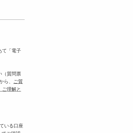
あて「電子
い（質問票
から、
ご質
、ご理解と
れている口座