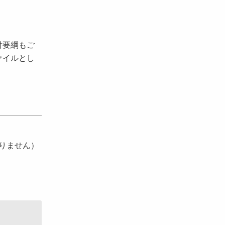
付要綱もご
ァイルとし
りません）