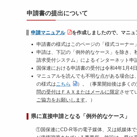
申請書の提出について
申請マニュアル
を作成しましたので、マニュ
申請書の様式はこのページの「様式コーナー
申請は、下記の「例外的なケース」を除き、
請求受付システム」によるインターネット申
国保連における申請書の受付は令和4年1月4日
マニュアルを読んでも不明な点がある場合は
の様式は
こちら
）。（事業開始後は多くの
問の受付はＦＡＸまたはメールに限定
させて
ご協力をお願いします
。）
県に直接申請となる「例外的なケース」
①国保連にCD-R等の電子媒体、又は紙媒体