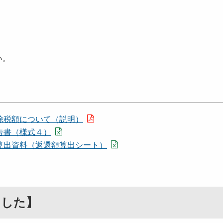
い。
除税額について（説明）
告書（様式４）
算出資料（返還額算出シート）
ました】