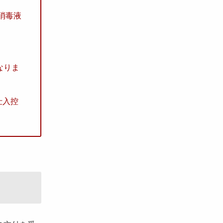
消毒液
なりま
仕入控