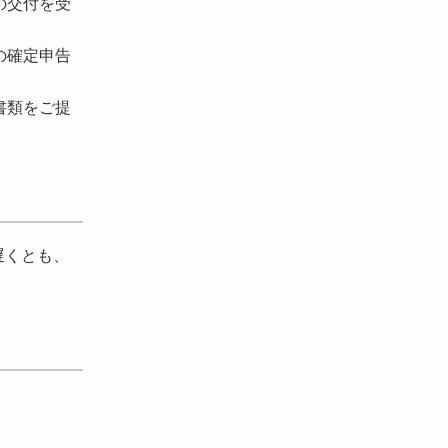
の交付を受
の確定申告
書類をご提
遅くとも、