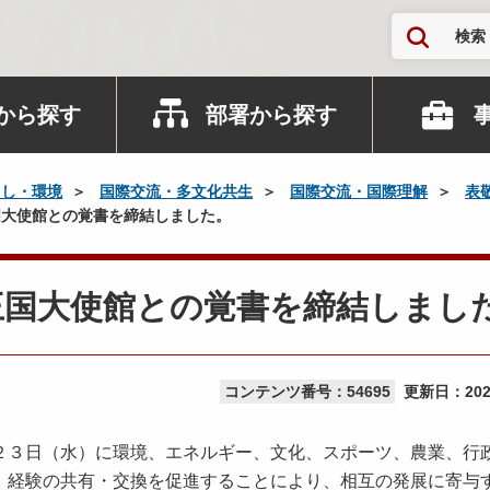
検索
から探す
部署から探す
らし・環境
国際交流・多文化共生
国際交流・国際理解
表
大使館との覚書を締結しました。
王国大使館との覚書を締結しまし
コンテンツ番号：54695
更新日：
20
３日（水）に環境、エネルギー、文化、スポーツ、農業、行
、経験の共有・交換を促進することにより、相互の発展に寄与