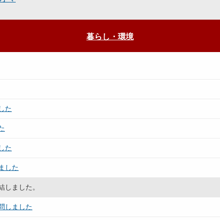
暮らし・環境
した
た
した
ました
結しました。
問しました