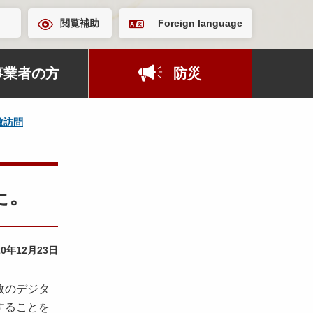
閲覧補助
Foreign language
事業者の方
防災
敬訪問
た。
20年12月23日
政のデジタ
することを