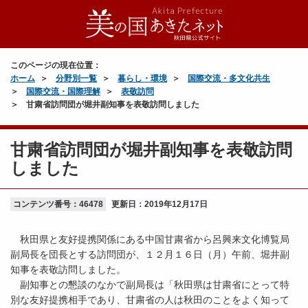
このページの現在位置：
ホーム
分野別一覧
暮らし・環境
国際交流・多文化共生
国際交流・国際理解
表敬訪問
甘粛省訪問団が堀井副知事を表敬訪問しました
甘粛省訪問団が堀井副知事を表敬訪問
しました
コンテンツ番号：46478
更新日：
2019年12月17日
秋田県と友好提携関係にある中国甘粛省から呂興来文化博覧局
副局長を団長とする訪問団が、１２月１６日（月）午前、堀井副
知事を表敬訪問しました。
副知事との懇談のなかで副局長は「秋田県は甘粛省にとって特
別な友好提携相手であり、甘粛省の人は秋田のことをよく知って