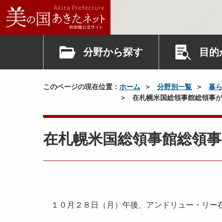
分野から探す
目的
このページの現在位置：
ホーム
分野別一覧
暮
在札幌米国総領事館総領事が
在札幌米国総領事館総領
１０月２８日（月）午後、アンドリュー・リー在