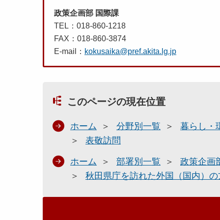
政策企画部 国際課
TEL：018-860-1218
FAX：018-860-3874
E-mail：
kokusaika@pref.akita.lg.jp
このページの現在位置
ホーム
分野別一覧
暮らし・
表敬訪問
ホーム
部署別一覧
政策企画
秋田県庁を訪れた外国（国内）の