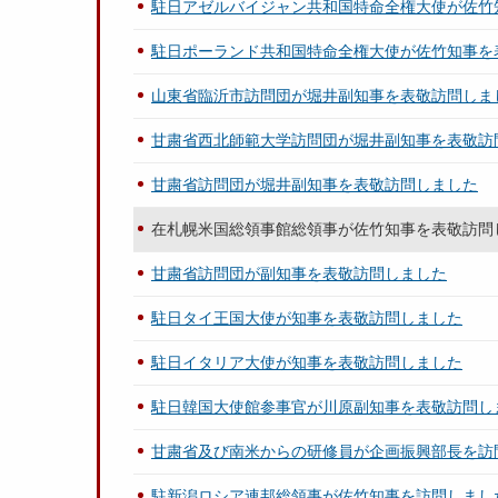
駐日アゼルバイジャン共和国特命全権大使が佐竹
駐日ポーランド共和国特命全権大使が佐竹知事を
山東省臨沂市訪問団が堀井副知事を表敬訪問しま
甘粛省西北師範大学訪問団が堀井副知事を表敬訪
甘粛省訪問団が堀井副知事を表敬訪問しました
在札幌米国総領事館総領事が佐竹知事を表敬訪問
甘粛省訪問団が副知事を表敬訪問しました
駐日タイ王国大使が知事を表敬訪問しました
駐日イタリア大使が知事を表敬訪問しました
駐日韓国大使館参事官が川原副知事を表敬訪問し
甘粛省及び南米からの研修員が企画振興部長を訪
駐新潟ロシア連邦総領事が佐竹知事を訪問しまし