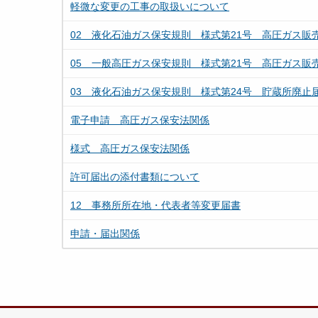
軽微な変更の工事の取扱いについて
02 液化石油ガス保安規則 様式第21号 高圧ガス販
05 一般高圧ガス保安規則 様式第21号 高圧ガス販
03 液化石油ガス保安規則 様式第24号 貯蔵所廃止
電子申請 高圧ガス保安法関係
様式 高圧ガス保安法関係
許可届出の添付書類について
12 事務所所在地・代表者等変更届書
申請・届出関係