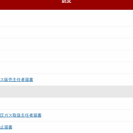
防災
ガス販売主任者届書
高圧ガス取扱主任者届書
廃止届書