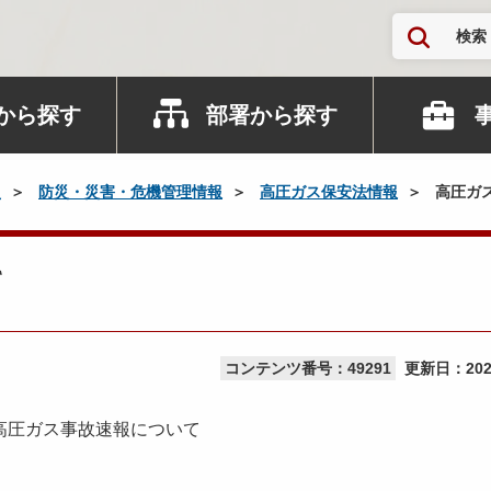
検索
から探す
部署から探す
災
防災・災害・危機管理情報
高圧ガス保安法情報
高圧ガ
て
コンテンツ番号：49291
更新日：
20
高圧ガス事故速報について