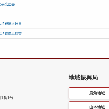
売事業届書
ス消費廃止届書
ス消費廃止届書
地域振興局
鹿角地域
目1番1号
山本地域