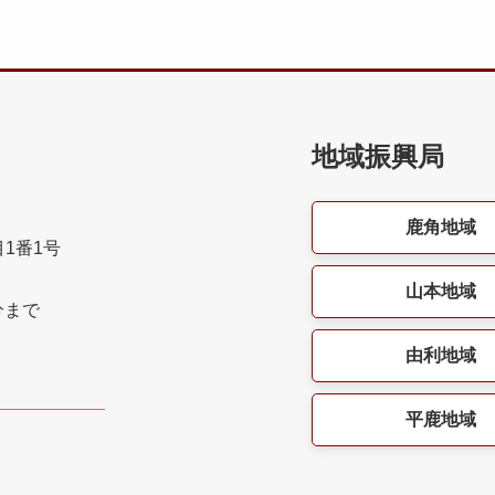
地域振興局
鹿角地域
目1番1号
山本地域
分まで
由利地域
平鹿地域