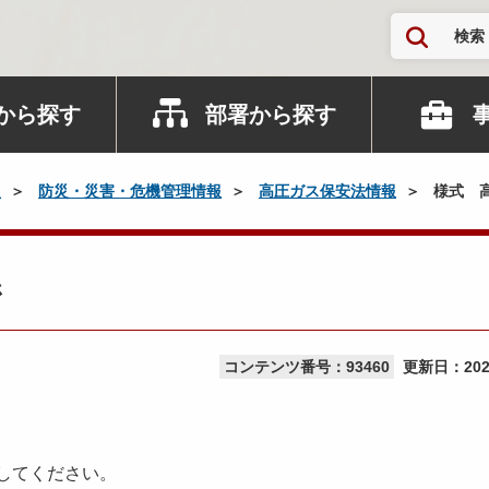
検索
から探す
部署から探す
災
防災・災害・危機管理情報
高圧ガス保安法情報
様式 
係
コンテンツ番号：93460
更新日：
20
してください。