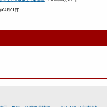
0年04月01日
]