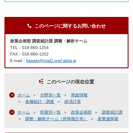
このページに関するお問い合わせ
政策企画部 調査統計課 調整・解析チーム
TEL：018-860-1254
FAX：018-860-1252
E-mail：
kaiseki@mail2.pref.akita.jp
このページの現在位置
ホーム
分野別一覧
県政情報
各種統計・調査
経済計算
ホーム
部署別一覧
政策企画部
調査統計課
調整・解析チーム（所得推計等）
産業連関表