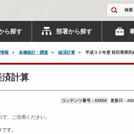
検索
から探す
部署から探す
政情報
各種統計・調査
経済計算
平成３０年度 秋田県県民
経済計算
コンテンツ番号：63550
更新日：
20
ので、ご活用ください。
タです。