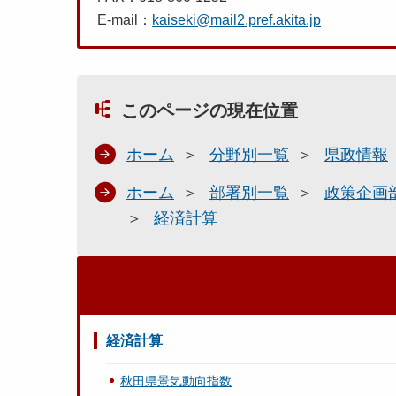
E-mail：
kaiseki@mail2.pref.akita.jp
このページの現在位置
ホーム
分野別一覧
県政情報
ホーム
部署別一覧
政策企画
経済計算
経済計算
秋田県景気動向指数