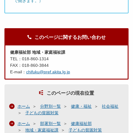
で開きます。）
このページに関するお問い合わせ
健康福祉部 地域・家庭福祉課
TEL：018-860-1314
FAX：018-860-3844
E-mail：
chifuku@pref.akita.lg.jp
このページの現在位置
ホーム
分野別一覧
健康・福祉
社会福祉
子どもの貧困対策
ホーム
部署別一覧
健康福祉部
地域・家庭福祉課
子どもの貧困対策