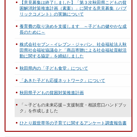
【意見募集は終了しました】「第３次秋田県こどもの貧
困解消対策推進計画（素案）」に関する意見募集（パブ
リックコメント）の実施について
養育費の取り決めを支援します ～子どもの健やかな成
長のために～
株式会社セブン－イレブン・ジャパン、社会福祉法人秋
田県社会福祉協議会と「商品寄贈による社会福祉貢献活
動に関する協定」を締結しました
秋田県内の「子ども食堂」について
「あきた子ども応援ネットワーク」について
秋田県子どもの貧困対策推進計画
「～子どもの未来応援～支援制度・相談窓口ハンドブッ
ク」を作成しました
ひとり親世帯等の子育てに関するアンケート調査報告書