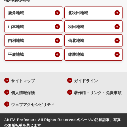
鹿角地域
北秋田地域
山本地域
秋田地域
由利地域
仙北地域
平鹿地域
雄勝地域
サイトマップ
ガイドライン
個人情報保護
著作権・リンク・免責事項
ウェブアクセシビリティ
AKITA Prefecture All Rights Reserved.
各ページの記載記事、写真
の無断転載を禁じます