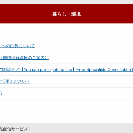
暮らし・環境
トへの応募について
（国際理解講座のご案内）
ticipate online】Free Specialists Consultation Meeting fo
ご活用ください！
う！
報配信サービス）