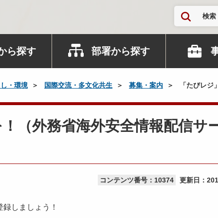
検索
から探す
部署から探す
らし・環境
国際交流・多文化共生
募集・案内
「たびレジ
を！（外務省海外安全情報配信サ
コンテンツ番号：10374
更新日：
20
登録しましょう！