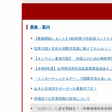
募集・案内
【募集開始しました】NEAR青少年絵画コンテス
世界の国と文化を国際交流員に教えてもらおう！
【オンライン参加可能】 外国人のための無料専門相談会／【You can par
【令和8年度】台湾便活用交流促進事業助成金を
「インターナショナルデー」で国際交流を楽しも
あきた日本語サポーターを募集中です！
外国語での災害情報の提供について
「たびレジ」に必ず登録を！（外務省海外安全情