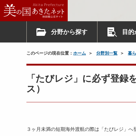
分野から探す
目的
このページの現在位置：
ホーム
分野別一覧
暮
「たびレジ」に必ず登録
ス）
３ヶ月未満の短期海外渡航の際は「たびレジ」へ