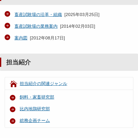
畜産試験場の沿革・組織
[
2025年03月25日
]
畜産試験場の業務案内
[
2014年02月03日
]
案内図
[
2012年08月17日
]
担当紹介
担当紹介の関連ジャンル
飼料・家畜研究部
比内地鶏研究部
総務企画チーム