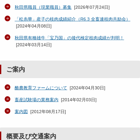
秋田県職員（現業職員）募集
[
2026年07月24日
]
「松糸華」産子の枝肉成績紹介（R6.3 全畜連枝肉共励会）
[
2024年04月08日
]
秋田県有種雄牛「宝乃国」の後代検定枝肉成績が判明！
[
2024年03月14日
]
ご案内
酪農教育ファームについて
[
2024年04月30日
]
畜産試験場の業務案内
[
2014年02月03日
]
案内図
[
2012年08月17日
]
概要及び交通案内