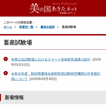
このページの現在位置：
ホーム
部署別一覧
農林水産部
畜産試験場
畜産試験場
本県公設試験場におけるスマート技術研究成果の紹介
[
2026
年03月31日
]
令和８年度 秋田県農林水産部所管試験研究機関の中長期計
画について
[
2026年03月30日
]
新着情報