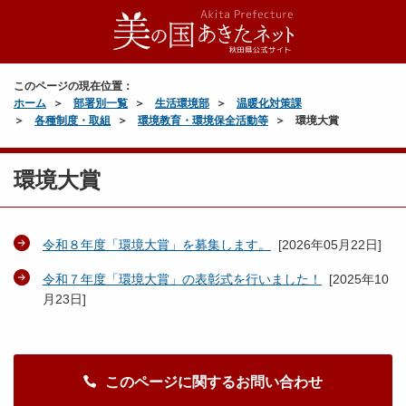
このページの現在位置：
ホーム
部署別一覧
生活環境部
温暖化対策課
各種制度・取組
環境教育・環境保全活動等
環境大賞
環境大賞
令和８年度「環境大賞」を募集します。
[
2026年05月22日
]
令和７年度「環境大賞」の表彰式を行いました！
[
2025年10
月23日
]
このページに関するお問い合わせ