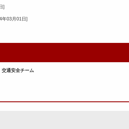
5日
]
24年03月01日
]
・交通安全チーム