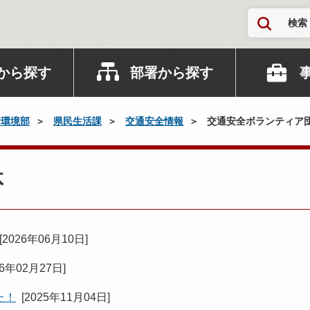
検索
から探す
部署から探す
活環境部
県民生活課
交通安全情報
交通安全ボランティア
体
[
2026年06月10日
]
26年02月27日
]
た！
[
2025年11月04日
]