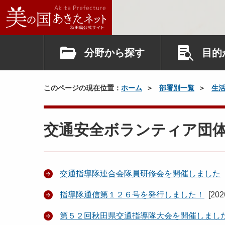
分野から探す
目的
このページの現在位置：
ホーム
部署別一覧
生
交通安全ボランティア団
交通指導隊連合会隊員研修会を開催しました
指導隊通信第１２６号を発行しました！
[
20
第５２回秋田県交通指導隊大会を開催しまし