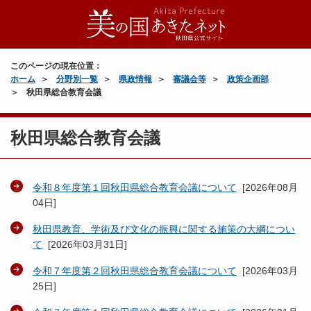
このページの現在位置：
ホーム
分野別一覧
県政情報
審議会等
政策企画部
秋田県総合教育会議
秋田県総合教育会議
令和８年度第１回秋田県総合教育会議について
[
2026年08月
04日
]
秋田県教育、学術及び文化の振興に関する施策の大綱につい
て
[
2026年03月31日
]
令和７年度第２回秋田県総合教育会議について
[
2026年03月
25日
]