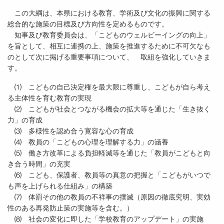
この大綱は、本県における教育、学術及び文化の振興に関する
総合的な施策の目標及び方向性を定めるものです。
知事及び教育委員会は、「こどものウェルビーイングの向上」
を旨として、相互に連携の上、施策を推進するために不可欠なも
のとして次に掲げる重要事項について、 取組を強化していきま
す。
⑴ こどもの自己決定権を最大限に尊重し、こどもが自ら考え
る主体性を育む教育の実現
⑵ こどもが社会とつながる機会の拡大等を通じた「生き抜く
力」の育成
⑶ 多様性を認め合う寛容な心の育成
⑷ 教員の「こどもの心理を理解する力」の涵養
⑸ 働き方改革による負担軽減等を通じた「教員がこどもと向
き合う時間」の充実
⑹ こども、保護者、教員等の真意の把握と「こどもがいつで
も声を上げられる仕組み」の構築
⑺ 体罰その他の教員の不祥事の撲滅（原因の徹底究明、実効
性のある再発防止策の実施等を含む。）
⑻ 社会の変化に即した「学校教育のアップデート」の実施