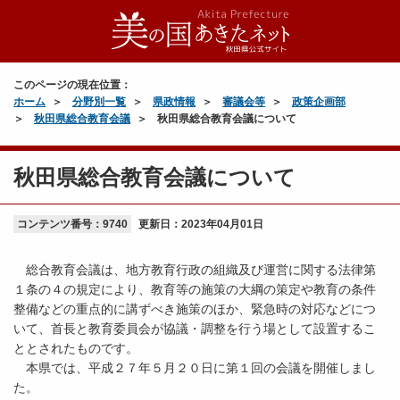
このページの現在位置：
ホーム
分野別一覧
県政情報
審議会等
政策企画部
秋田県総合教育会議
秋田県総合教育会議について
秋田県総合教育会議について
コンテンツ番号：9740
更新日：
2023年04月01日
総合教育会議は、地方教育行政の組織及び運営に関する法律第
１条の４の規定により、教育等の施策の大綱の策定や教育の条件
整備などの重点的に講ずべき施策のほか、緊急時の対応などにつ
いて、首長と教育委員会が協議・調整を行う場として設置するこ
ととされたものです。
本県では、平成２７年５月２０日に第１回の会議を開催しまし
た。