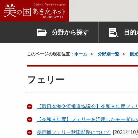
分野から探す
目的
このページの現在位置：
ホーム
分野別一覧
観
フェリー
【環日本海交流推進協議会】令和８年度フェ
【令和８年度】フェリーを活用したモーダル
長距離フェリー秋田航路について
[
2021年10