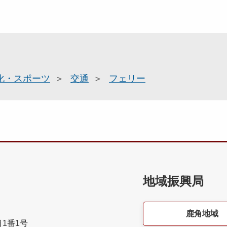
化・スポーツ
交通
フェリー
地域振興局
鹿角地域
目1番1号