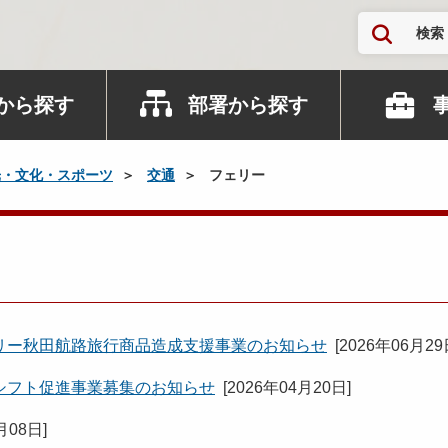
検索
から探す
部署から探す
光・文化・スポーツ
交通
フェリー
リー秋田航路旅行商品造成支援事業のお知らせ
[
2026年06月2
シフト促進事業募集のお知らせ
[
2026年04月20日
]
月08日
]