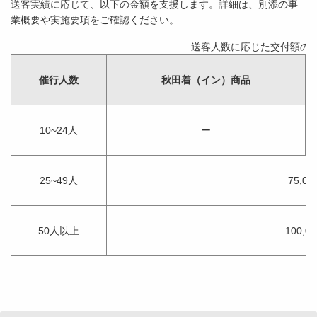
送客実績に応じて、以下の金額を支援します。詳細は、別添の事
業概要や実施要項をご確認ください。
送客人数に応じた交付額の
催行人数
秋田着（イン）商品
10~24人
ー
25~49人
75,00
50人以上
100,0