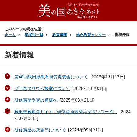
このページの現在位置：
ホーム
部署別一覧
教育機関
総合教育センター
新着情報
新着情報
第40回秋田県教育研究発表会について
[
2025年12月17日
]
プラネタリウム教室について
[
2025年11月01日
]
研修講座受講の皆様へ
[
2025年03月21日
]
秋田県教職員サイト（研修講座資料等ダウンロード）
[
2024
年07月05日
]
研修講座の変更等について
[
2024年05月21日
]